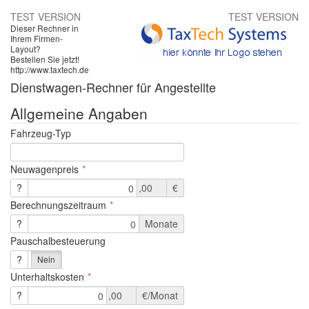
TEST VERSION
TEST VERSION
Dieser Rechner in
Ihrem Firmen-
Layout?
Bestellen Sie jetzt!
http://www.taxtech.de
Dienstwagen-Rechner für Angestellte
Allgemeine Angaben
Fahrzeug-Typ
Neuwagenpreis
?
,00
€
0
Berechnungszeitraum
?
Monate
0
Pauschalbesteuerung
?
Ja
Nein
Unterhaltskosten
?
,00
€/Monat
0