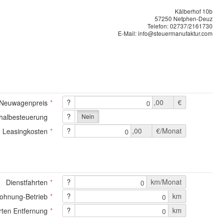
Kälberhof 10b
57250 Netphen-Deuz
Telefon: 02737/2161730
E-Mail: info@steuermanufaktur.com
?
,00
€
Neuwagenpreis
0
?
halbesteuerung
Ja
Nein
?
,00
€/Monat
 Leasingkosten
0
?
km/Monat
Dienstfahrten
0
?
km
ohnung-Betrieb
0
?
km
rten Entfernung
0