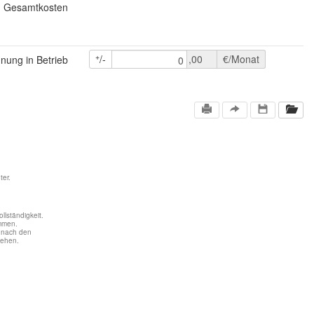
Gesamtkosten
+
/-
,00
€/Monat
nung in Betrieb
0
er.
llständigkeit.
mmen.
n nach den
tehen.