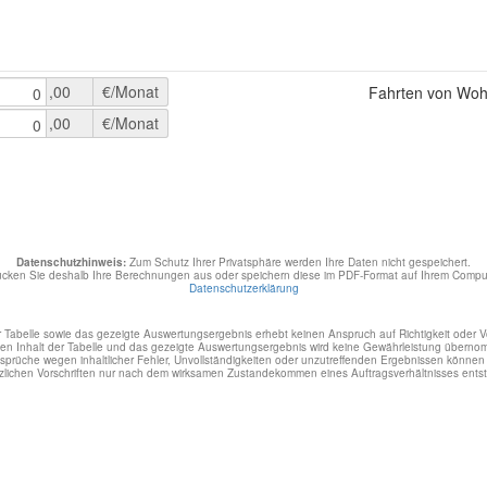
,00
€/Monat
Fahrten von Woh
0
,00
€/Monat
0
Datenschutzhinweis:
Zum Schutz Ihrer Privatsphäre werden Ihre Daten nicht gespeichert.
ucken Sie deshalb Ihre Berechnungen aus oder speichern diese im PDF-Format auf Ihrem Comput
Datenschutzerklärung
r Tabelle sowie das gezeigte Auswertungsergebnis erhebt keinen Anspruch auf Richtigkeit oder Vo
den Inhalt der Tabelle und das gezeigte Auswertungsergebnis wird keine Gewährleistung überno
prüche wegen inhaltlicher Fehler, Unvollständigkeiten oder unzutreffenden Ergebnissen könne
zlichen Vorschriften nur nach dem wirksamen Zustandekommen eines Auftragsverhältnisses ents