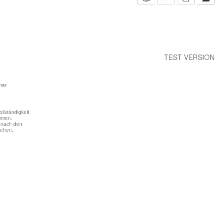
TEST VERSION
er.
llständigkeit.
mmen.
n nach den
tehen.