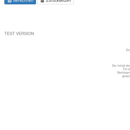
Berechnen
Zurücksetzen
TEST VERSION
Dr
Der Inhalt de
Für 
Rechtsans
geset