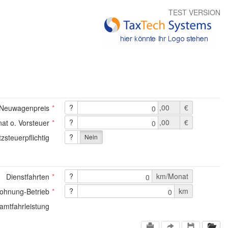
TEST VERSION
?
,00
€
Neuwagenpreis
0
?
,00
€
at o. Vorsteuer
0
?
steuerpflichtig
Ja
Nein
?
km/Monat
Dienstfahrten
0
?
km
ohnung-Betrieb
0
amtfahrleistung