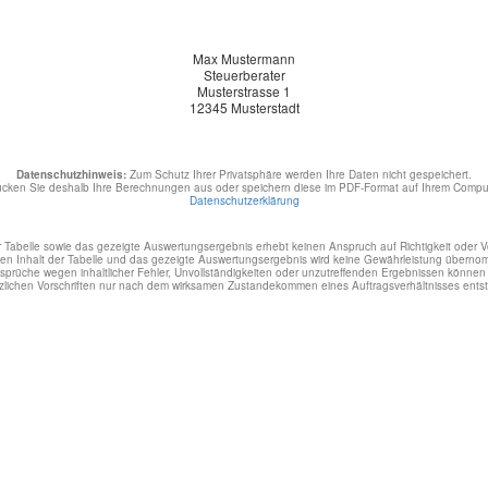
Max Mustermann
Steuerberater
Musterstrasse 1
12345 Musterstadt
Datenschutzhinweis:
Zum Schutz Ihrer Privatsphäre werden Ihre Daten nicht gespeichert.
ucken Sie deshalb Ihre Berechnungen aus oder speichern diese im PDF-Format auf Ihrem Comput
Datenschutzerklärung
r Tabelle sowie das gezeigte Auswertungsergebnis erhebt keinen Anspruch auf Richtigkeit oder Vo
den Inhalt der Tabelle und das gezeigte Auswertungsergebnis wird keine Gewährleistung überno
prüche wegen inhaltlicher Fehler, Unvollständigkeiten oder unzutreffenden Ergebnissen könne
zlichen Vorschriften nur nach dem wirksamen Zustandekommen eines Auftragsverhältnisses ents