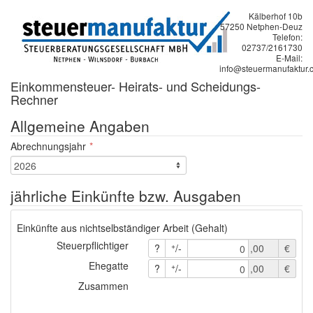
Kälberhof 10b
57250 Netphen-Deuz
Telefon:
02737/2161730
E-Mail:
info@steuermanufaktur.
Einkommensteuer- Heirats- und Scheidungs-
Rechner
Allgemeine Angaben
Abrechnungsjahr
jährliche Einkünfte bzw. Ausgaben
Einkünfte aus nichtselbständiger Arbeit (Gehalt)
Steuerpflichtiger
+
?
/-
,00
€
0
Ehegatte
+
?
/-
,00
€
0
Zusammen