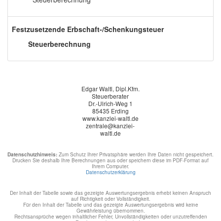
Festzusetzende Erbschaft-/Schenkungsteuer
Steuerberechnung
Edgar Waltl, Dipl.Kfm.
Steuerberater
Dr.-Ulrich-Weg 1
85435 Erding
www.kanzlei-waltl.de
zentrale@kanzlei-
waltl.de
Datenschutzhinweis:
Zum Schutz Ihrer Privatsphäre werden Ihre Daten nicht gespeichert.
Drucken Sie deshalb Ihre Berechnungen aus oder speichern diese im PDF-Format auf
Ihrem Computer.
Datenschutzerklärung
Der Inhalt der Tabelle sowie das gezeigte Auswertungsergebnis erhebt keinen Anspruch
auf Richtigkeit oder Vollständigkeit.
Für den Inhalt der Tabelle und das gezeigte Auswertungsergebnis wird keine
Gewährleistung übernommen.
Rechtsansprüche wegen inhaltlicher Fehler, Unvollständigkeiten oder unzutreffenden